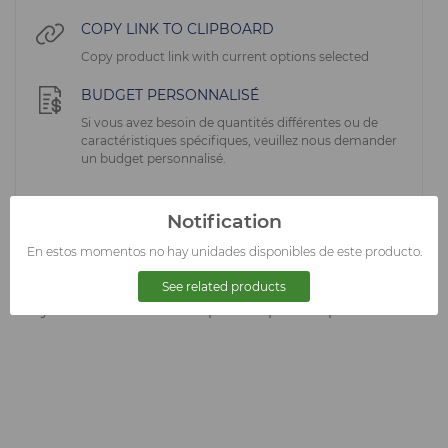
COPY LINK TO CLIPBOARD
Copy product link with current options selected
BUDGET PERSONNALISÉ
Si vous avez besoin de quantités différentes ou de
caractéristiques spécifiques, veuillez nous demander
un budget personnalisé.
Notification
En estos momentos no hay unidades disponibles de este producto.
RÉVISIONS
See related products
Il n'y a aucune révision disponible pour ce produit.